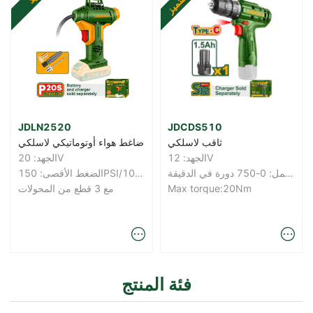
متميز
JDLN2520
JDCDS510
ثاقب لاسلكي
ضاغط هواء أوتوماتيكي لاسلكي
الجهد: 12V
الجهد: 20V
سرعة خالية من الحمل: 0-750 دورة في الدقيقة
الضغط الأقصى: 150PSI/10.5Bar
Max torque:20Nm
مع 3 قطع من المحولات
فئة المنتج